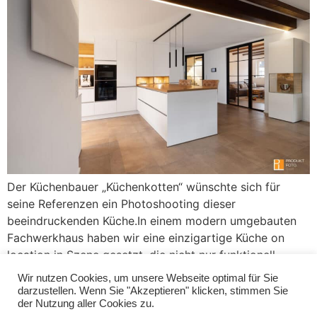
Der Küchenbauer „Küchenkotten“ wünschte sich für
seine Referenzen ein Photoshooting dieser
beeindruckenden Küche.In einem modern umgebauten
Fachwerkhaus haben wir eine einzigartige Küche on
location in Szene gesetzt, die nicht nur funktionell
beeindruckend ist, sondern auch ästhetisch das
Wir nutzen Cookies, um unsere Webseite optimal für Sie
historische Ambiente des Hauses unterstreicht. Die
darzustellen. Wenn Sie "Akzeptieren" klicken, stimmen Sie
der Nutzung aller Cookies zu.
Herausforderung: Die Verschmelzung von Produkt- und