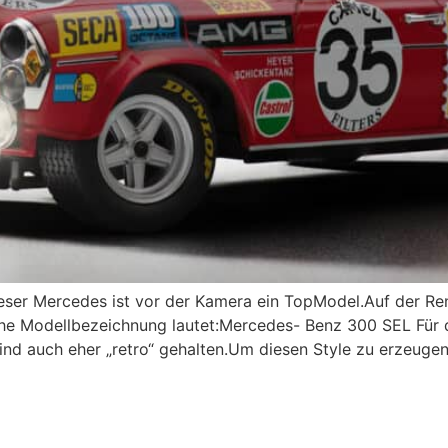
ieser Mercedes ist vor der Kamera ein TopModel.Auf der Ren
he Modellbezeichnung lautet:Mercedes- Benz 300 SEL Für d
ind auch eher „retro“ gehalten.Um diesen Style zu erzeuge